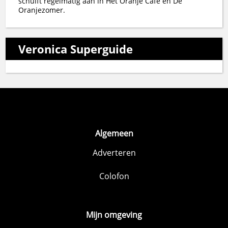
schuift regelmatig aan in Het Oranje Café en De
Oranjezomer.
Veronica Superguide
Algemeen
Adverteren
Colofon
Mijn omgeving