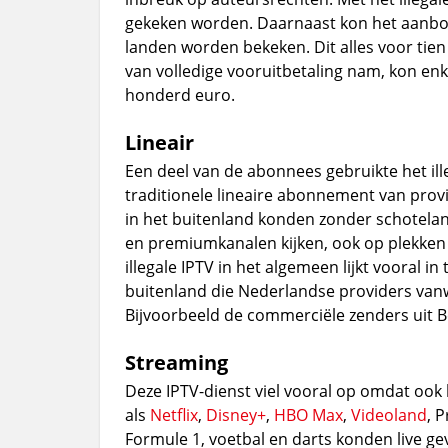
gekeken worden. Daarnaast kon het aanbod 
landen worden bekeken. Dit alles voor ti
van volledige vooruitbetaling nam, kon en
honderd euro.
Lineair
Een deel van de abonnees gebruikte het il
traditionele lineaire abonnement van prov
in het buitenland konden zonder schotela
en premiumkanalen kijken, ook op plekken 
illegale IPTV in het algemeen lijkt vooral in 
buitenland die Nederlandse providers van
Bijvoorbeeld de commerciële zenders uit Be
Streaming
Deze IPTV-dienst viel vooral op omdat ook
als
Netflix
,
Disney+
,
HBO Max
,
Videoland
, 
Formule 1, voetbal en darts konden live g