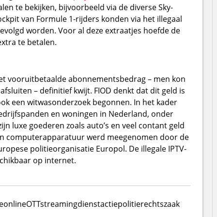
en te bekijken, bijvoorbeeld via de diverse Sky-
kpit van Formule 1-rijders konden via het illegaal
evolgd worden. Voor al deze extraatjes hoefde de
extra te betalen.
 het vooruitbetaalde abonnementsbedrag – men kon
uiten – definitief kwijt. FIOD denkt dat dit geld is
ook een witwasonderzoek begonnen. In het kader
bedrijfspanden en woningen in Nederland, onder
jn luxe goederen zoals auto’s en veel contant geld
e en computerapparatuur werd meegenomen door de
uropese politieorganisatie Europol. De illegale IPTV-
hikbaar op internet.
e
online
OTT
streamingdienst
actie
politie
rechtszaak