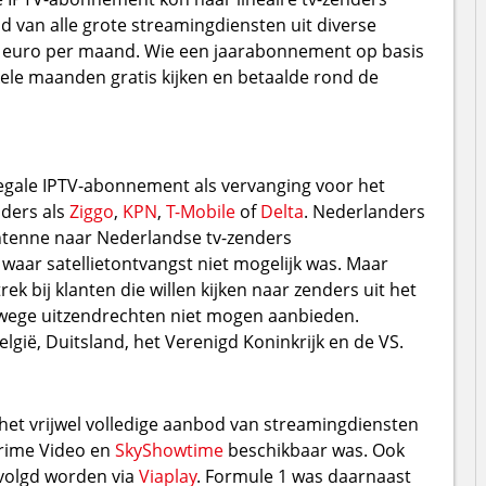
van alle grote streamingdiensten uit diverse
en euro per maand. Wie een jaarabonnement op basis
kele maanden gratis kijken en betaalde rond de
legale IPTV-abonnement als vervanging voor het
iders als
Ziggo
,
KPN
,
T-Mobile
of
Delta
. Nederlanders
ntenne naar Nederlandse tv-zenders
waar satellietontvangst niet mogelijk was. Maar
trek bij klanten die willen kijken naar zenders uit het
wege uitzendrechten niet mogen aanbieden.
lgië, Duitsland, het Verenigd Koninkrijk en de VS.
 het vrijwel volledige aanbod van streamingdiensten
Prime Video en
SkyShowtime
beschikbaar was. Ook
evolgd worden via
Viaplay
. Formule 1 was daarnaast