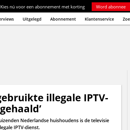
Kies nú voor een abonnement met korting
Word abonnee
erviews
Uitgelegd
Abonnement
Klantenservice
Zoe
ebruikte illegale IPTV-
 gehaald’
uizenden Nederlandse huishoudens is de televisie
legale IPTV-dienst.