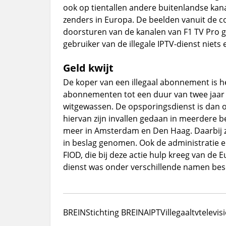
ook op tientallen andere buitenlandse kanal
zenders in Europa. De beelden vanuit de coc
doorsturen van de kanalen van F1 TV Pro g
gebruiker van de illegale IPTV-dienst niets 
Geld kwijt
De koper van een illegaal abonnement is
abonnementen tot een duur van twee jaar afsl
witgewassen. De opsporingsdienst is dan 
hiervan zijn invallen gedaan in meerdere 
meer in Amsterdam en Den Haag. Daarbij zi
in beslag genomen. Ook de administrati
FIOD, die bij deze actie hulp kreeg van de E
dienst was onder verschillende namen besc
BREIN
Stichting BREINA
IPTV
illegaal
tv
televisi