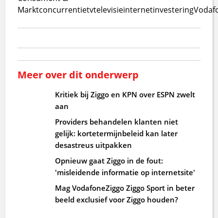
Markt
concurrentie
tv
televisie
internet
investering
Vodaf
Meer over dit onderwerp
Kritiek bij Ziggo en KPN over ESPN zwelt
aan
Providers behandelen klanten niet
gelijk: kortetermijnbeleid kan later
desastreus uitpakken
Opnieuw gaat Ziggo in de fout:
'misleidende informatie op internetsite'
Mag VodafoneZiggo Ziggo Sport in beter
beeld exclusief voor Ziggo houden?