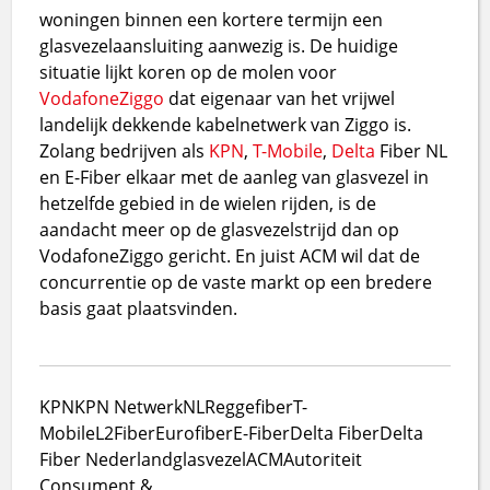
woningen binnen een kortere termijn een
glasvezelaansluiting aanwezig is. De huidige
situatie lijkt koren op de molen voor
Vodafone
Ziggo
dat eigenaar van het vrijwel
landelijk dekkende kabelnetwerk van Ziggo is.
Zolang bedrijven als
KPN
,
T-Mobile
,
Delta
Fiber NL
en E-Fiber elkaar met de aanleg van glasvezel in
hetzelfde gebied in de wielen rijden, is de
aandacht meer op de glasvezelstrijd dan op
VodafoneZiggo gericht. En juist ACM wil dat de
concurrentie op de vaste markt op een bredere
basis gaat plaatsvinden.
KPN
KPN NetwerkNL
Reggefiber
T-
Mobile
L2Fiber
Eurofiber
E-Fiber
Delta Fiber
Delta
Fiber Nederland
glasvezel
ACM
Autoriteit
Consument &