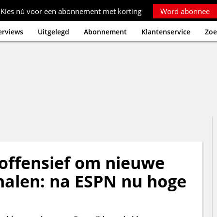
Kies nú voor een abonnement met korting
Word abonnee
erviews
Uitgelegd
Abonnement
Klantenservice
Zoe
offensief om nieuwe
halen: na ESPN nu hoge