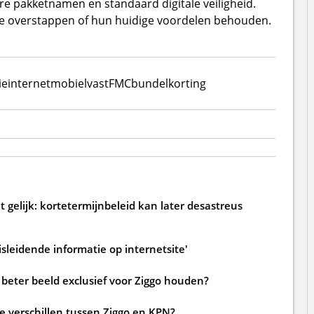
re pakketnamen en standaard digitale veiligheid.
ze overstappen of hun huidige voordelen behouden.
ie
internet
mobiel
vast
FMC
bundelkorting
 gelijk: kortetermijnbeleid kan later desastreus
sleidende informatie op internetsite'
beter beeld exclusief voor Ziggo houden?
de verschillen tussen Ziggo en KPN?