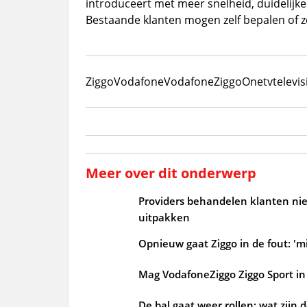
introduceert met meer snelheid, duidelijke
Bestaande klanten mogen zelf bepalen of 
Ziggo
Vodafone
VodafoneZiggo
One
tv
televis
Meer over dit onderwerp
Providers behandelen klanten niet
uitpakken
Opnieuw gaat Ziggo in de fout: 'mi
Mag VodafoneZiggo Ziggo Sport in 
De bal gaat weer rollen: wat zijn 