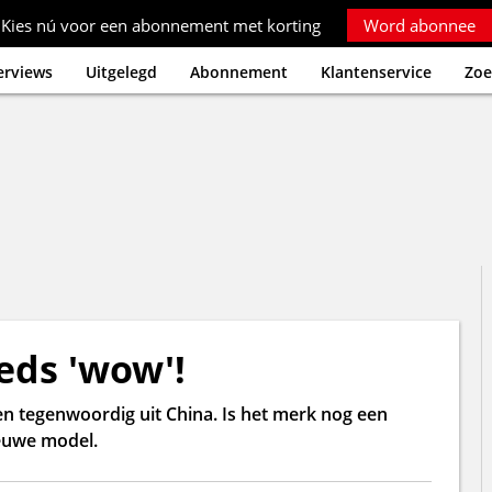
Kies nú voor een abonnement met korting
Word abonnee
erviews
Uitgelegd
Abonnement
Klantenservice
Zoe
eds 'wow'!
tegenwoordig uit China. Is het merk nog een
ieuwe model.