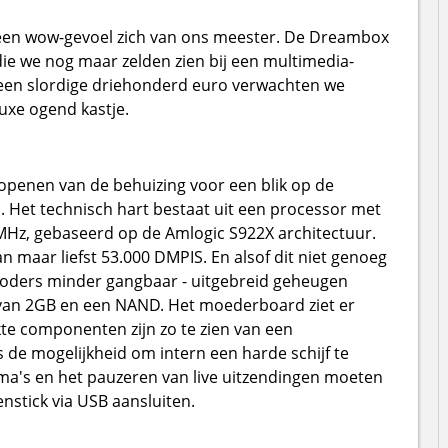
 een wow-gevoel zich van ons meester. De Dreambox
ie we nog maar zelden zien bij een multimedia-
 een slordige driehonderd euro verwachten we
luxe ogend kastje.
t openen van de behuizing voor een blik op de
. Het technisch hart bestaat uit een processor met
MHz, gebaseerd op de Amlogic S922X architectuur.
n maar liefst 53.000 DMPIS. En alsof dit niet genoeg
ecoders minder gangbaar - uitgebreid geheugen
van 2GB en een NAND. Het moederboard ziet er
te componenten zijn zo te zien van een
s de mogelijkheid om intern een harde schijf te
a's en het pauzeren van live uitzendingen moeten
nstick via USB aansluiten.