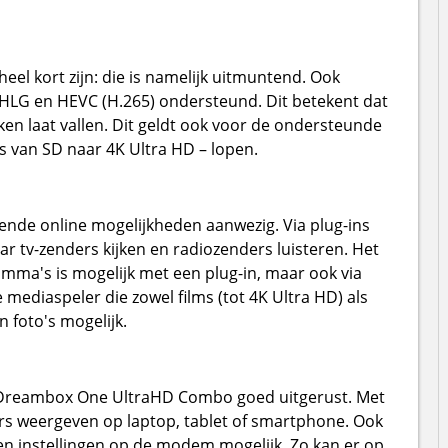
eel kort zijn: die is namelijk uitmuntend. Ook
 HLG en HEVC (H.265) ondersteund. Dit betekent dat
ken laat vallen. Dit geldt ook voor de ondersteunde
s van SD naar 4K Ultra HD – lopen.
oende online mogelijkheden aanwezig. Via plug-ins
ar tv-zenders kijken en radiozenders luisteren. Het
mma's is mogelijk met een plug-in, maar ook via
 mediaspeler die zowel films (tot 4K Ultra HD) als
n foto's mogelijk.
de Dreambox One UltraHD Combo goed uitgerust. Met
rs weergeven op laptop, tablet of smartphone. Ook
en instellingen op de modem mogelijk. Zo kan er op