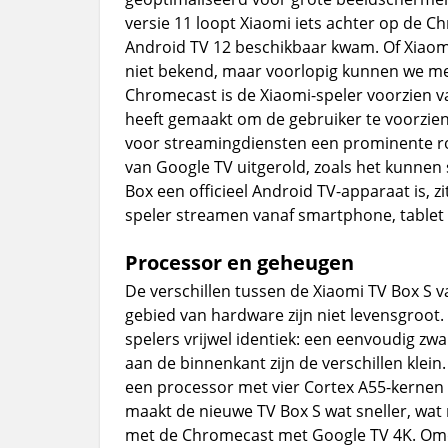
versie 11 loopt Xiaomi iets achter op de C
Android TV 12 beschikbaar kwam. Of Xiaomi 
niet bekend, maar voorlopig kunnen we met
Chromecast is de Xiaomi-speler voorzien v
heeft gemaakt om de gebruiker te voorzien 
voor streamingdiensten een prominente rol s
van Google TV uitgerold, zoals het kunnen 
Box een officieel Android TV-apparaat is,
speler streamen vanaf smartphone, tablet 
Processor en geheugen
De verschillen tussen de Xiaomi TV Box S v
gebied van hardware zijn niet levensgroot
spelers vrijwel identiek: een eenvoudig zw
aan de binnenkant zijn de verschillen klei
een processor met vier Cortex A55-kernen 
maakt de nieuwe TV Box S wat sneller, wat n
met de Chromecast met Google TV 4K. Omda