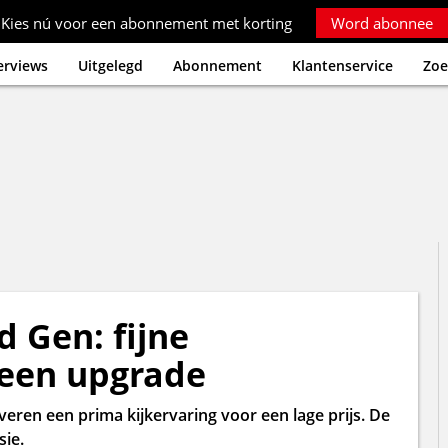
Kies nú voor een abonnement met korting
Word abonnee
erviews
Uitgelegd
Abonnement
Klantenservice
Zoe
d Gen: fijne
 een upgrade
eren een prima kijkervaring voor een lage prijs. De
sie.