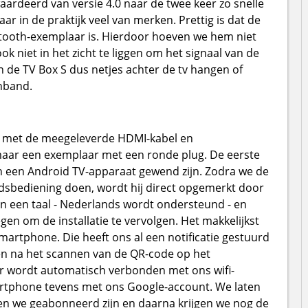
ardeerd van versie 4.0 naar de twee keer zo snelle
aar in de praktijk veel van merken. Prettig is dat de
tooth-exemplaar is. Hierdoor hoeven we hem niet
ok niet in het zicht te liggen om het signaal van de
 de TV Box S dus netjes achter de tv hangen of
enband.
n met de meegeleverde HDMI-kabel en
maar een exemplaar met een ronde plug. De eerste
van een Android TV-apparaat gewend zijn. Zodra we de
ndsbediening doen, wordt hij direct opgemerkt door
en een taal - Nederlands wordt ondersteund - en
egen om de installatie te vervolgen. Het makkelijkst
rtphone. Die heeft ons al een notificatie gestuurd
en na het scannen van de QR-code op het
er wordt automatisch verbonden met ons wifi-
rtphone tevens met ons Google-account. We laten
en we geabonneerd zijn en daarna krijgen we nog de