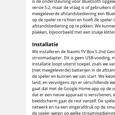
is de ondersteuning voor Bluetooth opgewa
versie 5.2, maar de vraag is of gebruikers d
meegeleverde afstandsbediening een Blue
op de speler te richten en hoeft de speler o
afstandsbediening op te pikken. We kunnen
plakken, bijvoorbeeld met een stukje klitt
Installatie
We installeren de Xiaomi TV Box S 2nd Ge
stroomadapter. Dit is geen USB-voeding, 
installatie loopt uiterst soepel, zoals we 
(niet meegeleverde) batterijen in de afsta
de speler en kunnen we van start. We kiez
land, en vervolgens zijn er verschillende w
gaat dat met de Google Home-app op de sma
dat er een nieuw apparaat is verschenen, 
beeldscherm gaat de rest vanzelf. De spel
netwerk en na een vingerafdruk op de sma
de speler weten op welke streamingdienst