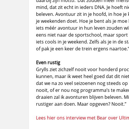
daarbij zijn motto: ‘Dat zouden meer mense
mind, dat zit echt in ieders DNA. Je hoeft
beleven. Avontuur zit in je hoofd, in hoe je k
je weekenden doet. Hoe je bent als je moe b
iets méér avontuur in hun leven zouden wi
eens niet naar de sportschool, maar sport 
iets cools in je weekend. Zelfs als je in de s
of pak je een keer de trein ergens naartoe.
Even rustig
Grylls ziet zichzelf nooit voor honderd proc
kunnen, maar ik weet heel goed dat dit nie
dat we na zo veel seizoenen nog steeds op 
nooit, of er nou nog programma’s te maken z
draaien zal ik avonturen blijven beleven. 
rustiger aan doen. Maar opgeven? Nooit.”
Lees hier ons interview met Bear over Ulti