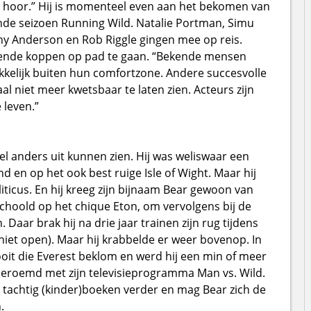
e, hoor.” Hij is momenteel even aan het bekomen van
de seizoen Running Wild. Natalie Portman, Simu
ny Anderson en Rob Riggle gingen mee op reis.
kende koppen op pad te gaan. “Bekende mensen
kkelijk buiten hun comfortzone. Andere succesvolle
 niet meer kwetsbaar te laten zien. Acteurs zijn
 leven.”
el anders uit kunnen zien. Hij was weliswaar een
nd en op het ook best ruige Isle of Wight. Maar hij
ticus. En hij kreeg zijn bijnaam Bear gewoon van
eschoold op het chique Eton, om vervolgens bij de
. Daar brak hij na drie jaar trainen zijn rug tijdens
iet open). Maar hij krabbelde er weer bovenop. In
oit die Everest beklom en werd hij een min of meer
dberoemd met zijn televisieprogramma Man vs. Wild.
 tachtig (kinder)boeken verder en mag Bear zich de
.