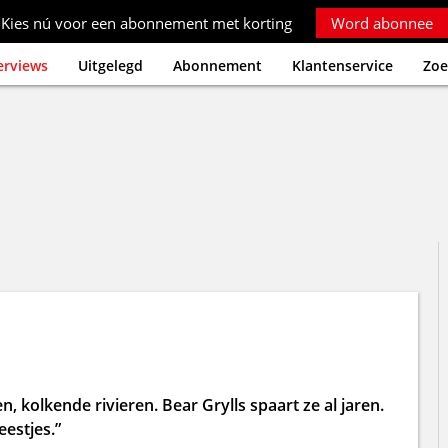
Kies nú voor een abonnement met korting
Word abonnee
erviews
Uitgelegd
Abonnement
Klantenservice
Zoe
en, kolkende rivieren. Bear Grylls spaart ze al jaren.
eestjes.”