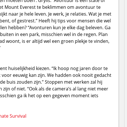
n moeten doen’. Grylls: “Avontuur is een state of
 niet Mount Everest te beklimmen om avontuur te
ijkt naar je hele leven. Je werk, je relaties. Wat je met
ent, of gestrest.” Heeft hij tips voor mensen die wel
llen hebben? “Avonturen kun je elke dag beleven. Ga
buiten in een park, misschien wel in de regen. Plan
tad woont, is er altijd wel een groen plekje te vinden,
”
ent huiselijkheid kiezen. “Ik hoop nog jaren door te
t voor eeuwig kan zijn. We hadden ook nooit gedacht
de buis zouden zijn.” Stoppen met werken zal hij
ijn of niet. “Ook als de camera’s al lang niet meer
Misschien ga ik het op een gegeven moment iets
mate Survival