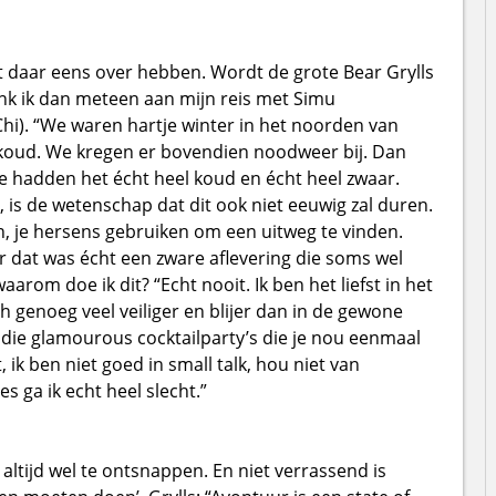
t daar eens over hebben. Wordt de grote Bear Grylls
enk ik dan meteen aan mijn reis met Simu
hi). “We waren hartje winter in het noorden van
 koud. We kregen er bovendien noodweer bij. Dan
 hadden het écht heel koud en écht heel zwaar.
is de wetenschap dat dit ook niet eeuwig zal duren.
, je hersens gebruiken om een uitweg te vinden.
r dat was écht een zware aflevering die soms wel
aarom doe ik dit? “Echt nooit. Ik ben het liefst in het
h genoeg veel veiliger en blijer dan in de gewone
an die glamourous cocktailparty’s die je nou eenmaal
, ik ben niet goed in small talk, hou niet van
 ga ik echt heel slecht.”
altijd wel te ontsnappen. En niet verrassend is