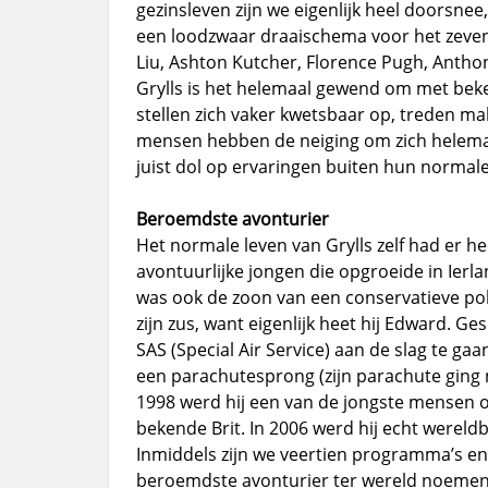
gezinsleven zijn we eigenlijk heel doorsne
een loodzwaar draaischema voor het zeven
Liu, Ashton Kutcher, Florence Pugh, Antho
Grylls is het helemaal gewend om met be
stellen zich vaker kwetsbaar op, treden ma
mensen hebben de neiging om zich helemaal
juist dol op ervaringen buiten hun normale
Beroemdste avonturier
Het normale leven van Grylls zelf had er he
avontuurlijke jongen die opgroeide in Ierla
was ook de zoon van een conservatieve poli
zijn zus, want eigenlijk heet hij Edward. G
SAS (Special Air Service) aan de slag te gaan
een parachutesprong (zijn parachute ging n
1998 werd hij een van de jongste mensen o
bekende Brit. In 2006 werd hij echt werel
Inmiddels zijn we veertien programma’s en
beroemdste avonturier ter wereld noemen