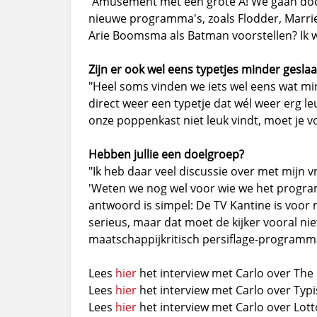
"Amusement met een grote A! We gaan doo
nieuwe programma's, zoals Flodder, Married
Arie Boomsma als Batman voorstellen? Ik w
Zijn er ook wel eens typetjes minder gesla
"Heel soms vinden we iets wel eens wat mi
direct weer een typetje dat wél weer erg leu
onze poppenkast niet leuk vindt, moet je voo
Hebben jullie een doelgroep?
"Ik heb daar veel discussie over met mijn v
'Weten we nog wel voor wie we het progra
antwoord is simpel: De TV Kantine is voor m
serieus, maar dat moet de kijker vooral niet
maatschappijkritisch persiflage-programm
Lees
hier
het interview met Carlo over The
Lees
hier
het interview met Carlo over Typi
Lees
hier
het interview met Carlo over Lott