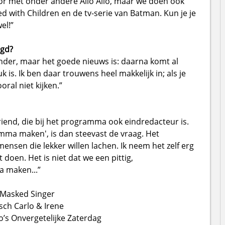
r met onder andere Allo Allo, maar we doen ook
 with Children en de tv-serie van Batman. Kun je je
el!”
agd?
nder, maar het goede nieuws is: daarna komt al
k is. Ik ben daar trouwens heel makkelijk in; als je
ral niet kijken.”
riend, die bij het programma ook eindredacteur is.
mma maken', is dan steevast de vraag. Het
ensen die lekker willen lachen. Ik neem het zelf erg
 doen. Het is niet dat we een pittig,
a maken...”
 Masked Singer
sch Carlo & Irene
o’s Onvergetelijke Zaterdag