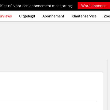
Kies nú voor een abonnement met korting
Word abonnee
erviews
Uitgelegd
Abonnement
Klantenservice
Zoe