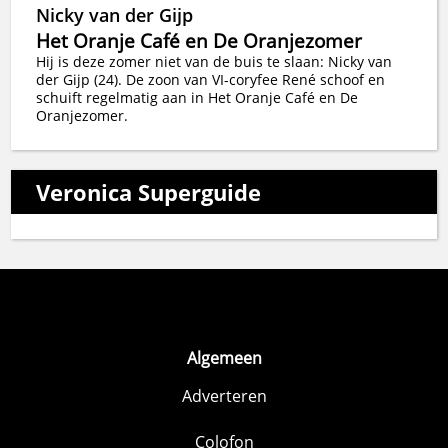
Nicky van der Gijp
Het Oranje Café en De Oranjezomer
Hij is deze zomer niet van de buis te slaan: Nicky van
der Gijp (24). De zoon van VI-coryfee René schoof en
schuift regelmatig aan in Het Oranje Café en De
Oranjezomer.
Veronica Superguide
Algemeen
Adverteren
Colofon