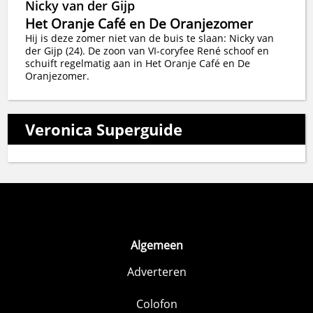
Nicky van der Gijp
Het Oranje Café en De Oranjezomer
Hij is deze zomer niet van de buis te slaan: Nicky van
der Gijp (24). De zoon van VI-coryfee René schoof en
schuift regelmatig aan in Het Oranje Café en De
Oranjezomer.
Veronica Superguide
Algemeen
Adverteren
Colofon