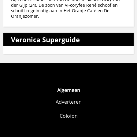
der Gijp (24). De zoon van VI-coryfee René schoof en
schuift regelmatig aan in Het Oranje Café en De
Oranjezomer.
Veronica Superguide
Algemeen
Adverteren
Colofon