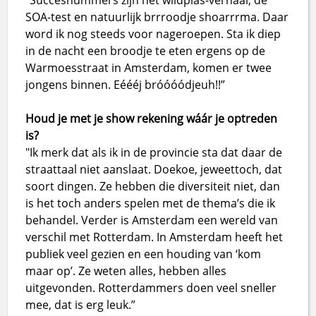
"Succesnummers zijn het wildplas-verhaal, de
SOA-test en natuurlijk brrroodje shoarrrma. Daar
word ik nog steeds voor nageroepen. Sta ik diep
in de nacht een broodje te eten ergens op de
Warmoesstraat in Amsterdam, komen er twee
jongens binnen. Eéééj bróóóódjeuh!!”
Houd je met je show rekening wáár je optreden
is?
"Ik merk dat als ik in de provincie sta dat daar de
straattaal niet aanslaat. Doekoe, jeweettoch, dat
soort dingen. Ze hebben die diversiteit niet, dan
is het toch anders spelen met de thema’s die ik
behandel. Verder is Amsterdam een wereld van
verschil met Rotterdam. In Amsterdam heeft het
publiek veel gezien en een houding van ‘kom
maar op’. Ze weten alles, hebben alles
uitgevonden. Rotterdammers doen veel sneller
mee, dat is erg leuk.”