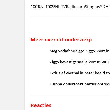
100%NL
100%NL TV
Radiocorp
Stingray
SD
H
Meer over dit onderwerp
Mag VodafoneZiggo Ziggo Sport in 
Ziggo bevestigt snelle komst 680.
Exclusief voetbal in beter beeld 
Europa onderzoekt harder optrede
Reacties