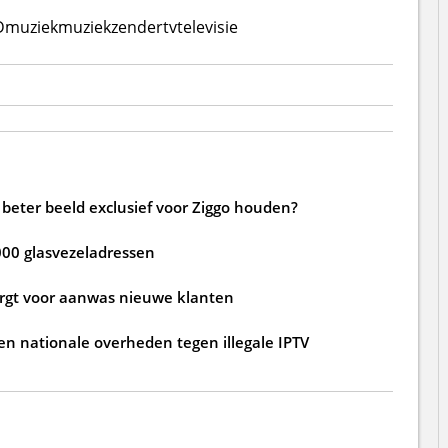
D
muziek
muziekzender
tv
televisie
beter beeld exclusief voor Ziggo houden?
000 glasvezeladressen
zorgt voor aanwas nieuwe klanten
n nationale overheden tegen illegale IPTV