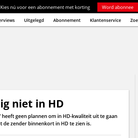
Kies nú voor een abonnement met korting
Word abonnee
erviews
Uitgelegd
Abonnement
Klantenservice
Zoe
g niet in HD
eeft geen plannen om in HD-kwaliteit uit te gaan
t de zender binnenkort in HD te zien is.