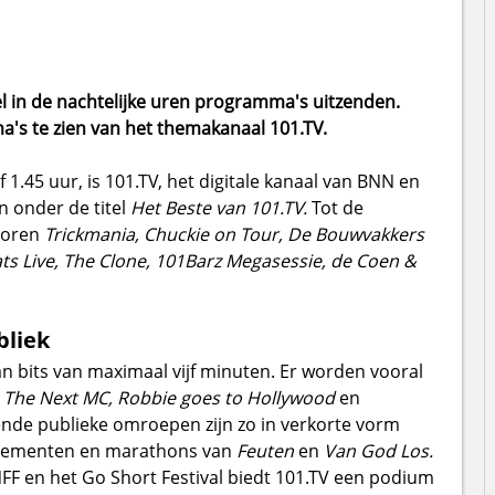
l in de nachtelijke uren programma's uitzenden.
a's te zien van het themakanaal 101.TV.
 1.45 uur, is 101.TV, het digitale kanaal van BNN en
n onder de titel
Het Beste van 101.TV.
Tot de
horen
Trickmania, Chuckie on Tour, De Bouwvakkers
ts Live, The Clone, 101Barz Megasessie, de Coen &
bliek
n bits van maximaal vijf minuten. Er worden vooral
s
The Next MC, Robbie goes to Hollywood
en
nde publieke omroepen zijn zo in verkorte vorm
evenementen en marathons van
Feuten
en
Van God Los.
NFF en het Go Short Festival biedt 101.TV een podium