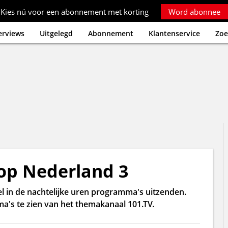
Kies nú voor een abonnement met korting
Word abonnee
erviews
Uitgelegd
Abonnement
Klantenservice
Zoe
 op Nederland 3
el in de nachtelijke uren programma's uitzenden.
a's te zien van het themakanaal 101.TV.