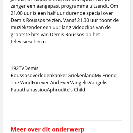
zanger een aangepast programma uitzendt. Om
21.00 uur is een half uur durende special over
Demis Roussos te zien. Vanaf 21.30 uur toont de
muziekzender een uur lang videoclips van de
grootste hits van Demis Roussos op het
televisiescherm.
192TV
Demis
Roussos
overleden
kanker
Griekenland
My Friend
The Wind
Forever And Ever
Vangelis
Vangelis
Papathanassiou
Aphrodite’s Child
Meer over dit onderwerp