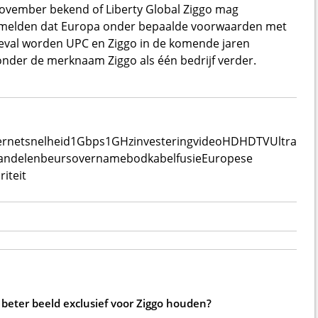
november bekend of Liberty Global Ziggo mag
melden dat Europa onder bepaalde voorwaarden met
 geval worden UPC en Ziggo in de komende jaren
onder de merknaam Ziggo als één bedrijf verder.
ernetsnelheid
1Gbps
1GHz
investering
video
HD
HDTV
Ultra
andelen
beurs
overnamebod
kabel
fusie
Europese
iteit
beter beeld exclusief voor Ziggo houden?