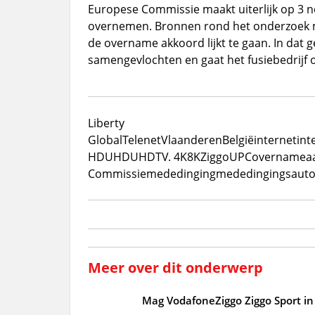
Europese Commissie maakt uiterlijk op 3 
overnemen. Bronnen rond het onderzoek 
de overname akkoord lijkt te gaan. In dat
samengevlochten en gaat het fusiebedrijf 
Liberty
Global
Telenet
Vlaanderen
België
internet
int
HD
UHD
UHDTV. 4K
8K
Ziggo
UPC
overname
a
Commissie
mededinging
mededingingsautor
Meer over dit onderwerp
Mag VodafoneZiggo Ziggo Sport in 