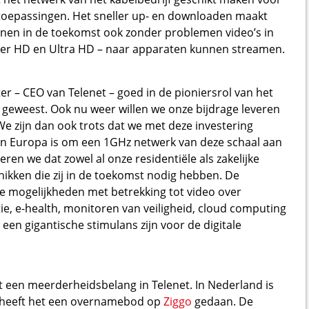
en toepassingen. Het sneller up- en downloaden maakt
unnen in de toekomst ook zonder problemen video’s in
nder HD en Ultra HD – naar apparaten kunnen streamen.
r – CEO van Telenet – goed in de pioniersrol van het
ier geweest. Ook nu weer willen we onze bijdrage leveren
e zijn dan ook trots dat we met deze investering
in Europa is om een 1GHz netwerk van deze schaal aan
en we dat zowel al onze residentiële als zakelijke
kken die zij in de toekomst nodig hebben. De
e mogelijkheden met betrekking tot video over
, e-health, monitoren van veiligheid, cloud computing
een gigantische stimulans zijn voor de digitale
ft een meerderheidsbelang in Telenet. In Nederland is
en heeft het een overnamebod op
Ziggo
gedaan. De