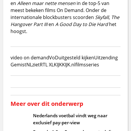
en
Alleen maar nette mensen
in de top-5 van
meest bekeken films On Demand. Onder de
internationale blockbusters scoorden
Skyfall
,
The
Hangover Part III
en
A Good Day to Die Hard
het
hoogst.
video on demand
VoD
uitgesteld kijken
Uitzending
Gemist
NLziet
RTL XL
KIJK
KIJK.nl
films
series
Meer over dit onderwerp
Nederlands voetbal vindt weg naar
exclusief pay-per-view