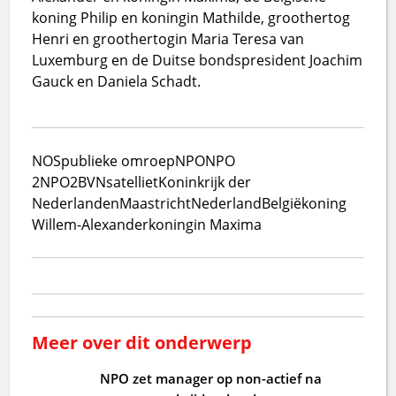
koning Philip en koningin Mathilde, groothertog
Henri en groothertogin Maria Teresa van
Luxemburg en de Duitse bondspresident Joachim
Gauck en Daniela Schadt.
NOS
publieke omroep
NPO
NPO
2
NPO2
BVN
satelliet
Koninkrijk der
Nederlanden
Maastricht
Nederland
België
koning
Willem-Alexander
koningin Maxima
Meer over dit onderwerp
NPO zet manager op non-actief na