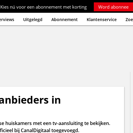
Kies nú voor een abonnement met korting
Word abonnee
erviews
Uitgelegd
Abonnement
Klantenservice
Zoe
aanbieders in
se huiskamers met een tv-aansluiting te bekijken.
icieel bij CanalDigitaal toegevoegd.