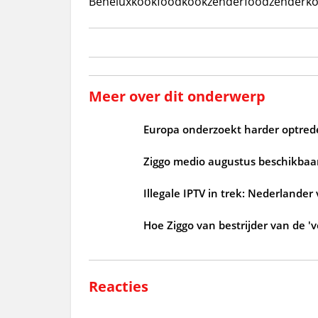
Benelux
kook
food
kookzender
foodzender
k
Meer over dit onderwerp
Europa onderzoekt harder optrede
Ziggo medio augustus beschikbaar
Illegale IPTV in trek: Nederlander
Hoe Ziggo van bestrijder van de 'v
Reacties