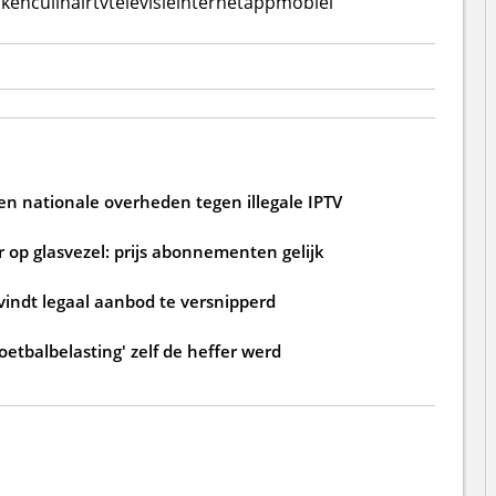
oken
culinair
tv
televisie
internet
app
mobiel
n nationale overheden tegen illegale IPTV
 op glasvezel: prijs abonnementen gelijk
 vindt legaal aanbod te versnipperd
oetbalbelasting' zelf de heffer werd