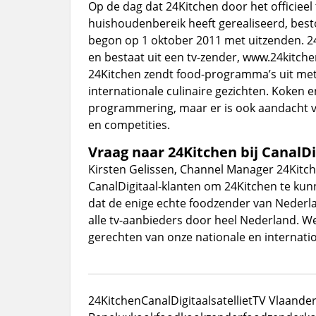
Op de dag dat 24Kitchen door het officieel
huishoudenbereik heeft gerealiseerd, best
begon op 1 oktober 2011 met uitzenden. 24
en bestaat uit een tv-zender, www.24kitchen
24Kitchen zendt food-programma’s uit me
internationale culinaire gezichten. Koken e
programmering, maar er is ook aandacht vo
en competities.
Vraag naar 24Kitchen bij CanalDi
Kirsten Gelissen, Channel Manager 24Kitche
CanalDigitaal-klanten om 24Kitchen te kunne
dat de enige echte foodzender van Nederlan
alle tv-aanbieders door heel Nederland. We
gerechten van onze nationale en internatio
24Kitchen
CanalDigitaal
satelliet
TV Vlaande