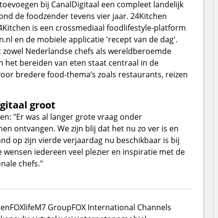
 toevoegen bij CanalDigitaal een compleet landelijk
ond de foodzender tevens vier jaar. 24Kitchen
Kitchen is een crossmediaal foodlifestyle-platform
.nl en de mobiele applicatie 'recept van de dag'.
t zowel Nederlandse chefs als wereldberoemde
n het bereiden van eten staat centraal in de
or bredere food-thema’s zoals restaurants, reizen
gitaal groot
n: "Er was al langer grote vraag onder
n ontvangen. We zijn blij dat het nu zo ver is en
d op zijn vierde verjaardag nu beschikbaar is bij
 wensen iedereen veel plezier en inspiratie met de
nale chefs."
ren
FOXlife
M7 Group
FOX International Channels