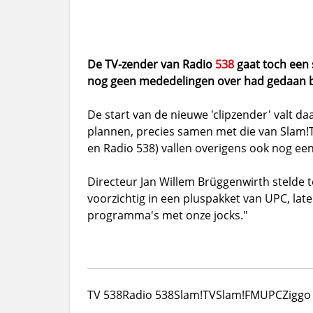
De TV-zender van Radio
538
gaat toch een 
nog geen mededelingen over had gedaan 
De start van de nieuwe 'clipzender' valt da
plannen, precies samen met die van Slam!T
en Radio 538) vallen overigens ook nog ee
Directeur Jan Willem Brüggenwirth stelde t
voorzichtig in een pluspakket van UPC, lat
programma's met onze jocks."
TV 538
Radio 538
Slam!TV
Slam!FM
UPC
Ziggo