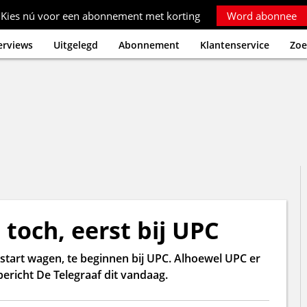
Kies nú voor een abonnement met korting
Word abonnee
erviews
Uitgelegd
Abonnement
Klantenservice
Zoe
toch, eerst bij UPC
start wagen, te beginnen bij UPC. Alhoewel UPC er
richt De Telegraaf dit vandaag.