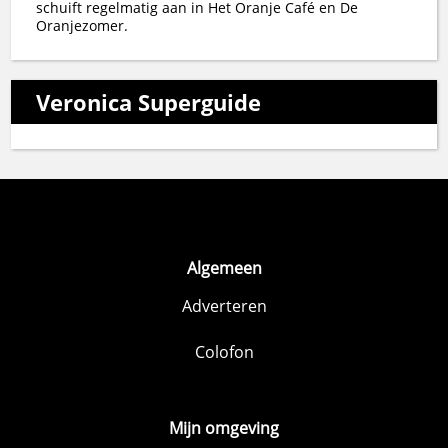
schuift regelmatig aan in Het Oranje Café en De
Oranjezomer.
Veronica Superguide
Algemeen
Adverteren
Colofon
Mijn omgeving