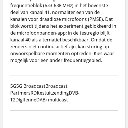
frequentieblok (633-638 MHz) in het bovenste
deel van kanaal 41, normaliter een van de
kanalen voor draadloze microfoons (PMSE). Dat
blok wordt tijdens het experiment geblokkeerd in
de microfoonbanden-app; in de testregio blijft
kanaal 40 als alternatief beschikbaar. Omdat de
zenders niet continu actief zijn, kan storing op
onvoorspelbare momenten optreden. Kies waar
mogelijk voor een ander frequentiegebied.
5G
5G Broadcast
Broadcast
Partmers
RDI
testuitzending
DVB-
T2
Digitenne
DAB+
multicast