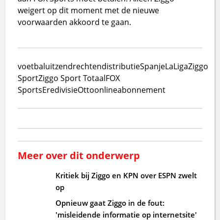
weigert op dit moment met de nieuwe
voorwaarden akkoord te gaan.
voetbal
uitzendrechten
distributie
Spanje
LaLiga
Ziggo
Sport
Ziggo Sport Totaal
FOX
Sports
Eredivisie
Otto
online
abonnement
Meer over dit onderwerp
Kritiek bij Ziggo en KPN over ESPN zwelt
op
Opnieuw gaat Ziggo in de fout:
'misleidende informatie op internetsite'