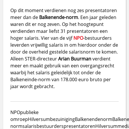
Op dit moment verdienen nog zes presentatoren
meer dan de
Balkenende-norm
. Een jaar geleden
waren dit er nog zeven. Op het hoogtepunt
verdienden maar liefst 31 presentatoren een
hoger salaris. Vier van de vijf
NPO
-bestuurders
leverden vrijwillig salaris in om hierdoor onder de
door de overheid gestelde salarisnorm te komen.
Alleen STER-directeur
Arian Buurman
verdient
meer en maakt gebruik van een overgangsrecht
waarbij het salaris geleidelijk tot onder de
Balkeneinde-norm van 178.000 euro bruto per
jaar wordt gebracht.
NPO
publieke
omroep
Hilversum
bezuiniging
Balkenendenorm
Balken
norm
salaris
bestuurders
presentatoren
Hilversum
medi