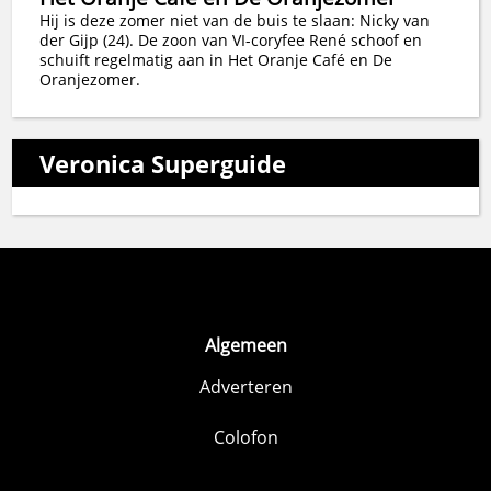
Hij is deze zomer niet van de buis te slaan: Nicky van
der Gijp (24). De zoon van VI-coryfee René schoof en
schuift regelmatig aan in Het Oranje Café en De
Oranjezomer.
Veronica Superguide
Algemeen
Adverteren
Colofon