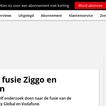
Kies nú voor een abonnement met korting
Word abonnee
erviews
Uitgelegd
Abonnement
Klantenservice
Zoe
fusie Ziggo en
en
elf onderzoek doen naar de fusie van de
ty Global en Vodafone.