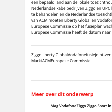
een bepaald land aan de lokale toezichthou
Nederlandse kabelbedrijven Ziggo en UPC 
te behandelen en de Nederlandse toezicht
van ACM moeten Liberty Global en Vodafone
Europese Commissie op het fusieplan wach
Europese Commissie heeft de datum naar 3
Ziggo
Liberty Global
Vodafone
fusie
joint-ven
Markt
ACM
Europese Commissie
Meer over dit onderwerp
Mag VodafoneZiggo Ziggo Sport in 