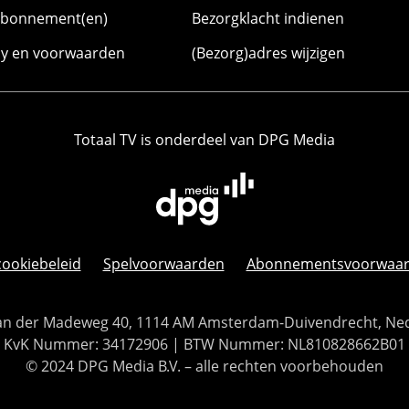
abonnement(en)
Bezorgklacht indienen
cy en voorwaarden
(Bezorg)adres wijzigen
Totaal TV is onderdeel van DPG Media
cookiebeleid
Spelvoorwaarden
Abonnementsvoorwaa
 Van der Madeweg 40, 1114 AM Amsterdam-Duivendrecht, Ne
KvK Nummer: 34172906 | BTW Nummer: NL810828662B01
© 2024 DPG Media B.V. – alle rechten voorbehouden