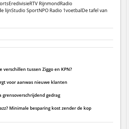
orts
Eredivisie
RTV Rijnmond
Radio
e lijn
Studio Sport
NPO Radio 1
voetbal
De tafel van
de verschillen tussen Ziggo en KPN?
zorgt voor aanwas nieuwe klanten
a grensoverschrijdend gedrag
jazz? Minimale besparing kost zender de kop