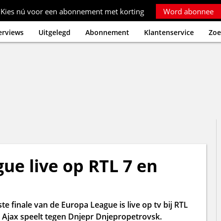
Kies nú voor een abonnement met korting
Word abonnee
erviews
Uitgelegd
Abonnement
Klantenservice
Zoe
ue live op RTL 7 en
e finale van de Europa League is live op tv bij RTL
. Ajax speelt tegen Dnjepr Dnjepropetrovsk.