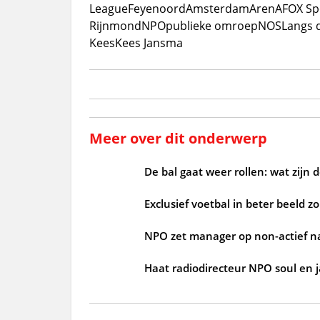
League
Feyenoord
Amsterdam
ArenA
FOX Sp
Rijnmond
NPO
publieke omroep
NOS
Langs d
Kees
Kees Jansma
Meer over dit onderwerp
De bal gaat weer rollen: wat zijn 
Exclusief voetbal in beter beeld 
NPO zet manager op non-actief n
Haat radiodirecteur NPO soul en 