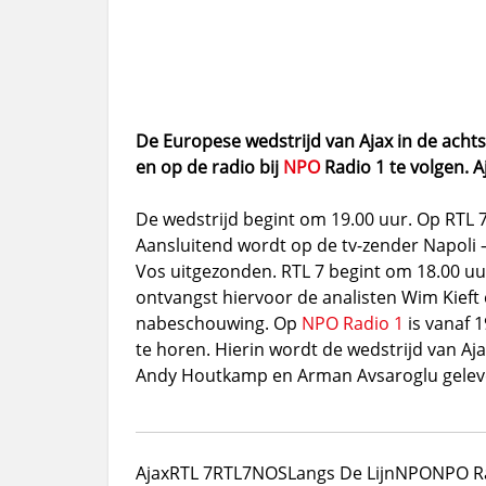
De Europese wedstrijd van Ajax in de achtst
en op de radio bij
NPO
Radio 1 te volgen. 
De wedstrijd begint om 19.00 uur. Op RTL 
Aansluitend wordt op de tv-zender Napol
Vos uitgezonden. RTL 7 begint om 18.00 u
ontvangst hiervoor de analisten Wim Kieft 
nabeschouwing. Op
NPO Radio 1
is vanaf 
te horen. Hierin wordt de wedstrijd van Aj
Andy Houtkamp en Arman Avsaroglu gelev
Ajax
RTL 7
RTL7
NOS
Langs De Lijn
NPO
NPO R