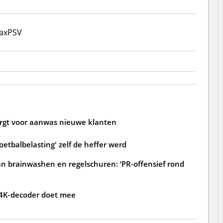
ax
PSV
zorgt voor aanwas nieuwe klanten
oetbalbelasting' zelf de heffer werd
an brainwashen en regelschuren: ‘PR-offensief rond
 4K-decoder doet mee