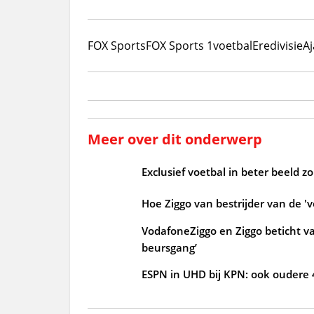
FOX Sports
FOX Sports 1
voetbal
Eredivisie
Aj
Meer over dit onderwerp
Exclusief voetbal in beter beeld 
Hoe Ziggo van bestrijder van de 'v
VodafoneZiggo en Ziggo beticht v
beursgang’
ESPN in UHD bij KPN: ook oudere