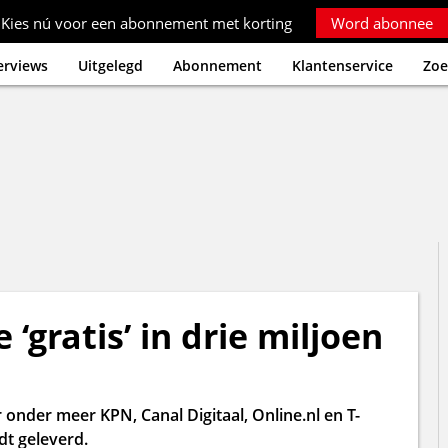
Kies nú voor een abonnement met korting
Word abonnee
erviews
Uitgelegd
Abonnement
Klantenservice
Zoe
 ‘gratis’ in drie miljoen
 onder meer KPN, Canal Digitaal, Online.nl en T-
dt geleverd.