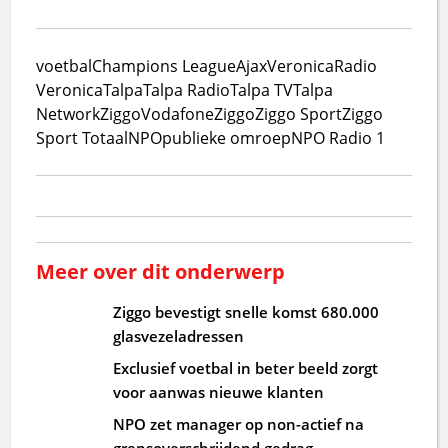
voetbal
Champions League
Ajax
Veronica
Radio
Veronica
Talpa
Talpa Radio
Talpa TV
Talpa
Network
Ziggo
VodafoneZiggo
Ziggo Sport
Ziggo
Sport Totaal
NPO
publieke omroep
NPO Radio 1
Meer over dit onderwerp
Ziggo bevestigt snelle komst 680.000
glasvezeladressen
Exclusief voetbal in beter beeld zorgt
voor aanwas nieuwe klanten
NPO zet manager op non-actief na
grensoverschrijdend gedrag