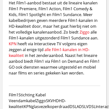
Het Film1-aanbod bestaat uit de lineaire kanalen
Film1 Premiere, Film1 Action, Film1 Comedy &
Kids, Film1 Spotlight en Film1 Sundance. Meer
kabelbedrijven geven meerdere Film1-kanalen in
HD-kwaliteit door, maar het gaat hierbij niet om
het volledige kanalenaanbod. Zo biedt
Ziggo
alle
Film1-kanalen uitgezonderd Film1 Sundance aan.
KPN
heeft via Interactieve TV volgens eigen
zeggen al enige tijd
alle Film1-kanalen in HD-
kwaliteit
in het zenderaanbod. Naast het lineaire
aanbod biedt Film1 via Film1 on Demand en Film1
GO ook diensten waarmee uitgesteld en mobiel
naar films en series gekeken kan worden.
Film1
Stichting Kabel
Veendam
kabel
Ziggo
SKV
HD
HD-
kwaliteit
KPN
glasvezel
koperdraad
DSL
ADSL
VDSL
Interac