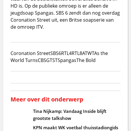
HD is. Op de publieke omroep is er alleen de
jeugdsoap Spangas. SBS 6 zendt dan nog overdag
Coronation Street uit, een Britse soapserie van
de omroep ITV.
Coronation Street
SBS6
RTL4
RTL8
ATWT
As the
World Turns
CBS
GTST
Spangas
The Bold
Meer over dit onderwerp
Tina Nijkamp: Vandaag Inside blijft
grootste talkshow
KPN maakt WK voetbal thuisstadiongids