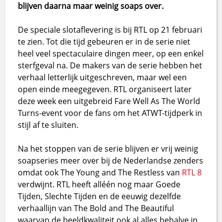
blijven daarna maar weinig soaps over.
De speciale slotaflevering is bij RTL op 21 februari
te zien. Tot die tijd gebeuren er in de serie niet
heel veel spectaculaire dingen meer, op een enkel
sterfgeval na. De makers van de serie hebben het
verhaal letterlijk uitgeschreven, maar wel een
open einde meegegeven. RTL organiseert later
deze week een uitgebreid Fare Well As The World
Turns-event voor de fans om het ATWT-tijdperk in
stijl af te sluiten.
Na het stoppen van de serie blijven er vrij weinig
soapseries meer over bij de Nederlandse zenders
omdat ook The Young and The Restless van
RTL 8
verdwijnt. RTL heeft alléén nog maar Goede
Tijden, Slechte Tijden en de eeuwig dezelfde
verhaallijn van The Bold and The Beautiful
waarvan de beeldkwaliteit ook al alles behalve in