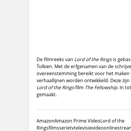
De filmreeks van
Lord of the Rings
is gebas
Tolkien. Met de erfgenamen van de schrijv
overeenstemming bereikt voor het maken va
verhaallijnen worden ontwikkeld. Deze zij
Lord of the Rings
-film
The Fellowship
. In t
gemaakt.
Amazon
Amazon Prime Video
Lord of the
Rings
films
serie
tv
televisie
video
online
strea