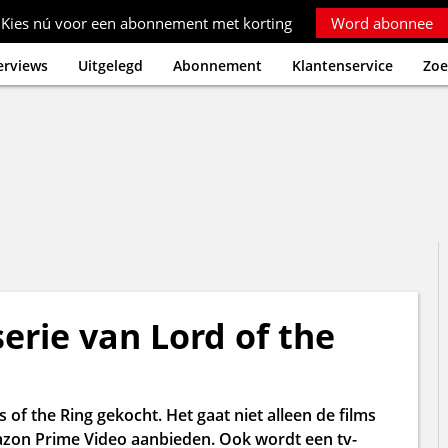
Kies nú voor een abonnement met korting
Word abonnee
erviews
Uitgelegd
Abonnement
Klantenservice
Zoe
rie van Lord of the
f the Ring gekocht. Het gaat niet alleen de films
azon Prime Video aanbieden. Ook wordt een tv-