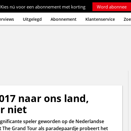
Kies nú voor een abonnement met korting
Word abonnee
erviews
Uitgelegd
Abonnement
Klantenservice
Zoe
17 naar ons land,
r niet
ignificante speler geworden op de Nederlandse
t The Grand Tour als paradepaardje probeert het