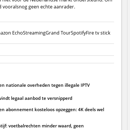
d vooralsnog geen echte aanrader.
azon Echo
Streaming
Grand Tour
Spotify
Fire tv stick
n nationale overheden tegen illegale IPTV
 vindt legaal aanbod te versnipperd
 abonnement kosteloos opzeggen: 4K deels wel
tijf: voetbalrechten minder waard, geen