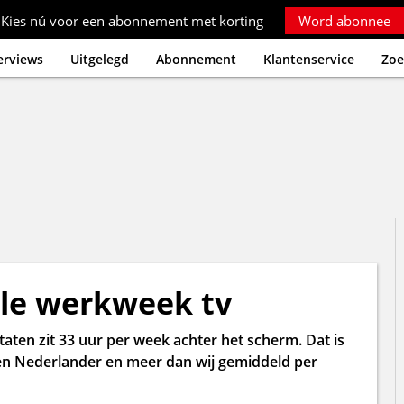
Kies nú voor een abonnement met korting
Word abonnee
erviews
Uitgelegd
Abonnement
Klantenservice
Zoe
ele werkweek tv
taten zit 33 uur per week achter het scherm. Dat is
n Nederlander en meer dan wij gemiddeld per