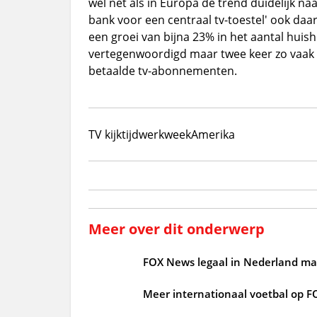
wel net als in Europa de trend duidelijk na
bank voor een centraal tv-toestel' ook da
een groei van bijna 23% in het aantal hui
vertegenwoordigd maar twee keer zo vaak 
betaalde tv-abonnementen.
TV kijktijd
werkweek
Amerika
Meer over dit onderwerp
FOX News legaal in Nederland maa
Meer internationaal voetbal op F