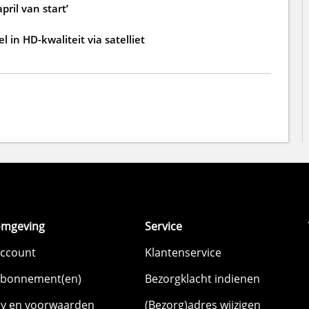
ril van start’
in HD-kwaliteit via satelliet
omgeving
Service
account
Klantenservice
abonnement(en)
Bezorgklacht indienen
cy en voorwaarden
(Bezorg)adres wijzigen