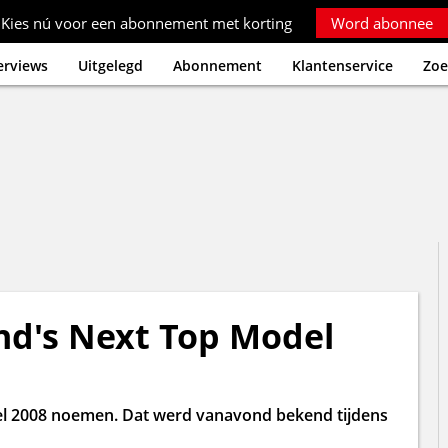
Kies nú voor een abonnement met korting
Word abonnee
erviews
Uitgelegd
Abonnement
Klantenservice
Zoe
nd's Next Top Model
l 2008 noemen. Dat werd vanavond bekend tijdens