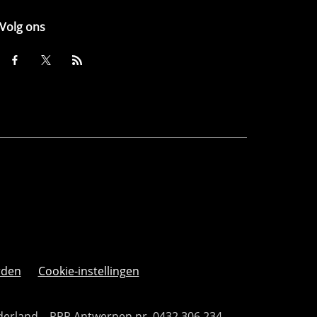
Volg ons
rden
Cookie-instellingen
derland – RPR Antwerpen nr. 0432.306.234