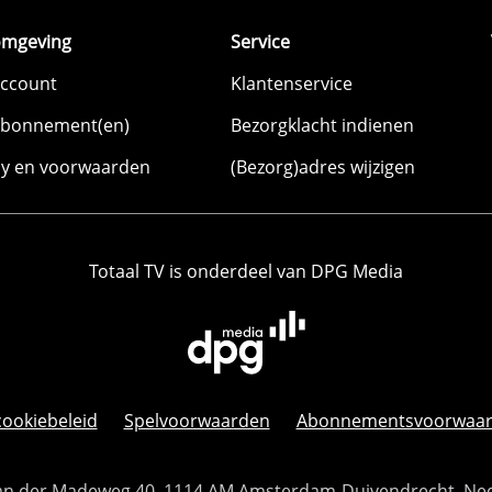
omgeving
Service
account
Klantenservice
abonnement(en)
Bezorgklacht indienen
cy en voorwaarden
(Bezorg)adres wijzigen
Totaal TV is onderdeel van DPG Media
cookiebeleid
Spelvoorwaarden
Abonnementsvoorwaa
 Van der Madeweg 40, 1114 AM Amsterdam-Duivendrecht, Ne