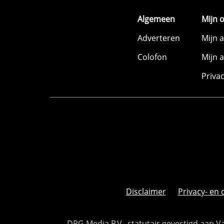
Algemeen
Mijn 
Adverteren
Mijn 
Colofon
Mijn 
Priva
Disclaimer
Privacy- en 
DPG Media B.V., statutair gevestigd aan