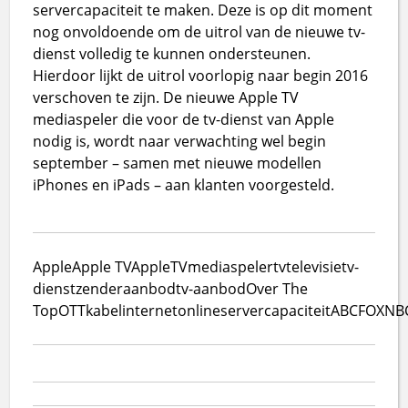
servercapaciteit te maken. Deze is op dit moment
nog onvoldoende om de uitrol van de nieuwe tv-
dienst volledig te kunnen ondersteunen.
Hierdoor lijkt de uitrol voorlopig naar begin 2016
verschoven te zijn. De nieuwe Apple TV
mediaspeler die voor de tv-dienst van Apple
nodig is, wordt naar verwachting wel begin
september – samen met nieuwe modellen
iPhones en iPads – aan klanten voorgesteld.
Apple
Apple TV
AppleTV
mediaspeler
tv
televisie
tv-
dienst
zenderaanbod
tv-aanbod
Over The
Top
OTT
kabel
internet
online
servercapaciteit
ABC
FOX
NB