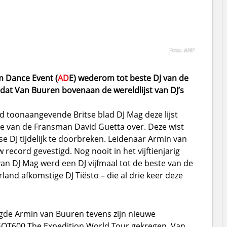
Foto: ANP
m Dance Event (
AD
E) wederom tot beste DJ van de
r dat Van Buuren bovenaan de wereldlijst van DJ’s
d toonaangevende Britse blad DJ Mag deze lijst
e van de Fransman David Guetta over. Deze wist
 DJ tijdelijk te doorbreken. Leidenaar Armin van
 record gevestigd. Nog nooit in het vijftienjarig
 van DJ Mag werd een DJ vijfmaal tot de beste van de
and afkomstige DJ Tiësto – die al drie keer deze
de Armin van Buuren tevens zijn nieuwe
SOT600 The Expedition World Tour gekregen. Van