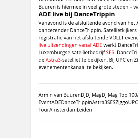
Buuren is hiermee in veel grote steden – w
ADE live bij DanceTrippin
Vanavond is de afsluitende avond van het 
dancezender DanceTrippin. Satellietkijkers 
registratie van het afsluitende VOLLT evene
live uitzendingen vanaf ADE
werkt DanceTr
Luxemburgse satellietbedrijf
SES
. DanceTri
de
Astra3
-satelliet te bekijken. Bij UPC en 
evenementenkanaal te bekijken.
Armin van Buuren
DJ
DJ Mag
DJ Mag Top 100
Event
ADE
DanceTrippin
Astra3
SES
Ziggo
UPC
Tour
Amsterdam
Leiden