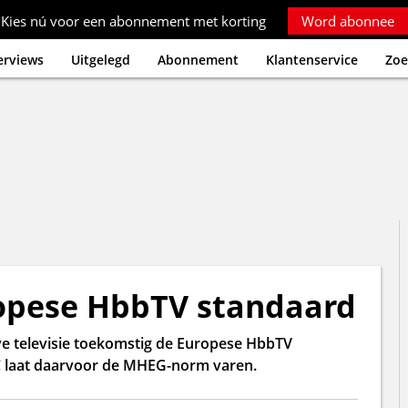
Kies nú voor een abonnement met korting
Word abonnee
erviews
Uitgelegd
Abonnement
Klantenservice
Zoe
ropese HbbTV standaard
ve televisie toekomstig de Europese HbbTV
 laat daarvoor de MHEG-norm varen.