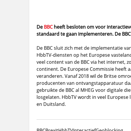
De
BBC
heeft besloten om voor interactiev
standaard te gaan implementeren. De BBC
De BBC sluit zich met de implementatie van
HbbTV-diensten op het Europese vasteland 
veel content van de BBC via het internet, zo
continent. De Europese Commissie heeft a
veranderen. Vanaf 2018 wil de Britse omr
producenten van ontvangstapparatuur daa
gebruikte de BBC al MHEG voor digitale di
losgelaten. HbbTV wordt in veel Europese 
en Duitsland.
BBC
Brexit
HbbTV
Interactief
Geoblocking