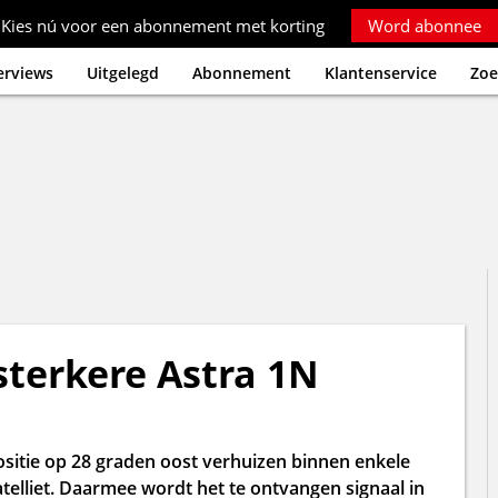
Kies nú voor een abonnement met korting
Word abonnee
erviews
Uitgelegd
Abonnement
Klantenservice
Zoe
sterkere Astra 1N
ositie op 28 graden oost verhuizen binnen enkele
telliet. Daarmee wordt het te ontvangen signaal in