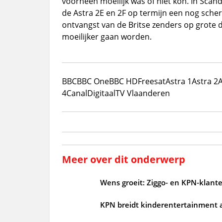
voorheen moeilijk was of niet kon. In Scand
de Astra 2E en 2F op termijn een nog sche
ontvangst van de Britse zenders op grote 
moeilijker gaan worden.
BBC
BBC One
BBC HD
Freesat
Astra 1
Astra 2
A
4
CanalDigitaal
TV Vlaanderen
Meer over dit onderwerp
Wens groeit: Ziggo- en KPN-klant
KPN breidt kinderentertainment aa