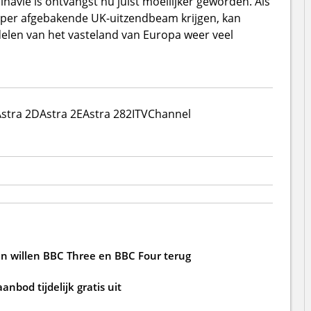
inavië is ontvangst nu juist moeilijker geworden. Als
rper afgebakende UK-uitzendbeam krijgen, kan
delen van het vasteland van Europa weer veel
stra 2D
Astra 2E
Astra 28
2
ITV
Channel
en willen BBC Three en BBC Four terug
nbod tijdelijk gratis uit