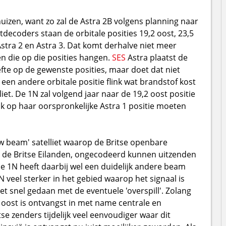
huizen, want zo zal de Astra 2B volgens planning naar
etdecoders staan de orbitale posities 19,2 oost, 23,5
Astra 2 en Astra 3. Dat komt derhalve niet meer
n die op die posities hangen.
SES
Astra plaatst de
fte op de gewenste posities, maar doet dat niet
en andere orbitale positie flink wat brandstof kost
iet. De 1N zal volgend jaar naar de 19,2 oost positie
k op haar oorspronkelijke Astra 1 positie moeten
ow beam' satelliet waarop de Britse openbare
 de Britse Eilanden, ongecodeerd kunnen uitzenden
e 1N heeft daarbij wel een duidelijk andere beam
 veel sterker in het gebied waarop het signaal is
het snel gedaan met de eventuele 'overspill'. Zolang
2 oost is ontvangst in met name centrale en
se zenders tijdelijk veel eenvoudiger waar dit