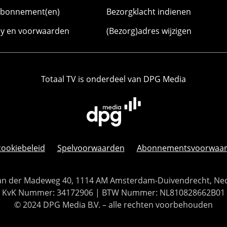
abonnement(en)
Bezorgklacht indienen
cy en voorwaarden
(Bezorg)adres wijzigen
Totaal TV is onderdeel van DPG Media
cookiebeleid
Spelvoorwaarden
Abonnementsvoorwaa
 Van der Madeweg 40, 1114 AM Amsterdam-Duivendrecht, Ne
KvK Nummer: 34172906 | BTW Nummer: NL810828662B01
© 2024 DPG Media B.V. – alle rechten voorbehouden