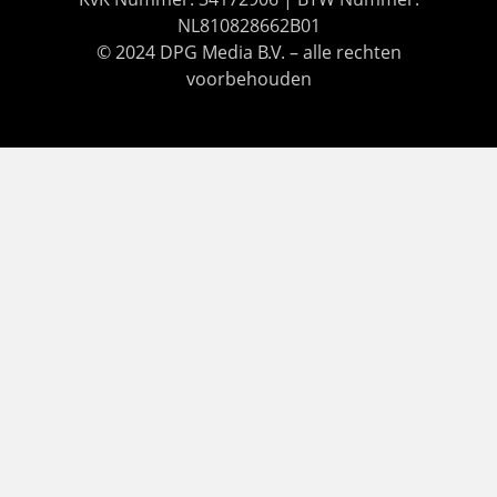
NL810828662B01
© 2024 DPG Media B.V. – alle rechten
voorbehouden