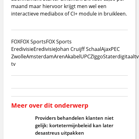
maand maar hiervoor krijgt men wel een
interactieve mediabox of CI+ module in bruikleen.
FOX
FOX Sports
FOX Sports
Eredivisie
Eredivisie
Johan Cruijff Schaal
Ajax
PEC
Zwolle
Amsterdam
ArenA
kabel
UPC
ZIggo
Stater
digitaal
tv
tv
Meer over dit onderwerp
Providers behandelen klanten niet
gelijk: kortetermijnbeleid kan later
desastreus uitpakken