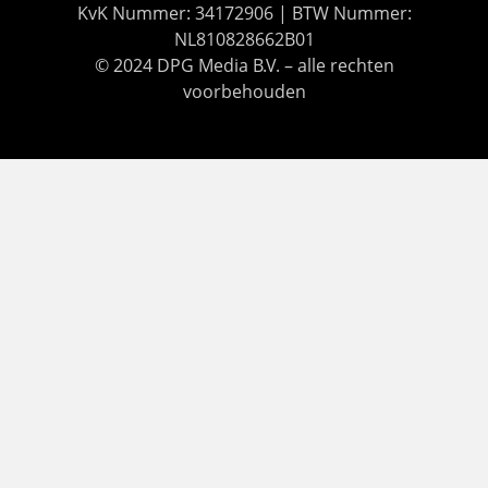
KvK Nummer: 34172906 | BTW Nummer:
NL810828662B01
© 2024 DPG Media B.V. – alle rechten
voorbehouden