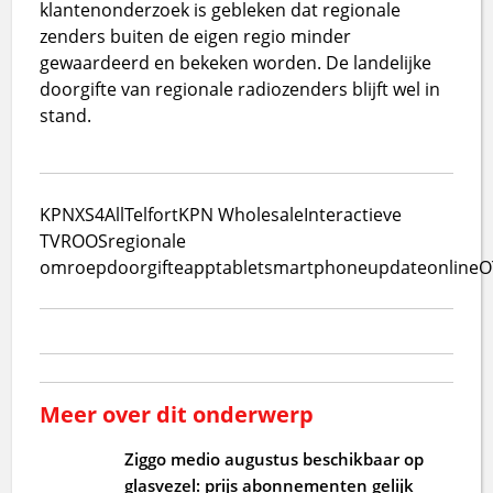
klantenonderzoek is gebleken dat regionale
zenders buiten de eigen regio minder
gewaardeerd en bekeken worden. De landelijke
doorgifte van regionale radiozenders blijft wel in
stand.
KPN
XS4All
Telfort
KPN Wholesale
Interactieve
TV
ROOS
regionale
omroep
doorgifte
app
tablet
smartphone
update
online
O
Meer over dit onderwerp
Ziggo medio augustus beschikbaar op
glasvezel: prijs abonnementen gelijk