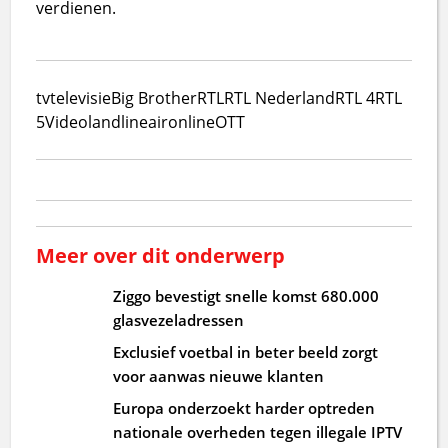
verdienen.
tv
televisie
Big Brother
RTL
RTL Nederland
RTL 4
RTL
5
Videoland
lineair
online
OTT
Meer over dit onderwerp
Ziggo bevestigt snelle komst 680.000
glasvezeladressen
Exclusief voetbal in beter beeld zorgt
voor aanwas nieuwe klanten
Europa onderzoekt harder optreden
nationale overheden tegen illegale IPTV