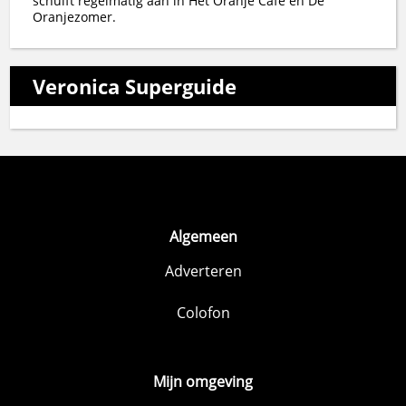
schuift regelmatig aan in Het Oranje Café en De
Oranjezomer.
Veronica Superguide
Algemeen
Adverteren
Colofon
Mijn omgeving