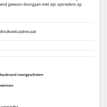
ekend gewoon doorgaan met zijn optredens op
Moszkowicz
advocaat
L Boulevard neergeschoten
h winnen
euwszender