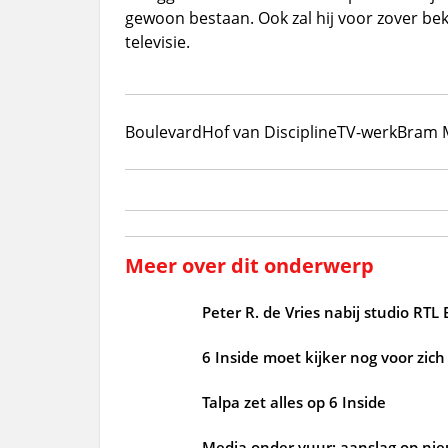
gewoon bestaan. Ook zal hij voor zover b
televisie.
Boulevard
Hof van Discipline
TV-werk
Bram 
Meer over dit onderwerp
Peter R. de Vries nabij studio RT
6 Inside moet kijker nog voor zic
Talpa zet alles op 6 Inside
Media onder vuur: aanslag op ni