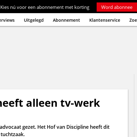
Kies nú voor een abonnement met korting
Word abonnee
erviews
Uitgelegd
Abonnement
Klantenservice
Zoe
eeft alleen tv-werk
vocaat gezet. Het Hof van Discipline heeft dit
tuchtzaak.