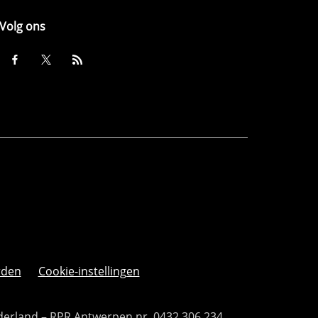
Volg ons
rden
Cookie-instellingen
derland – RPR Antwerpen nr. 0432.306.234