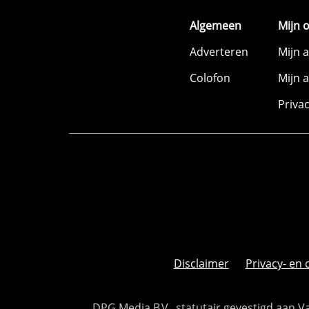
Algemeen
Mijn 
Adverteren
Mijn 
Colofon
Mijn 
Priva
Disclaimer
Privacy- en 
DPG Media B.V., statutair gevestigd aan