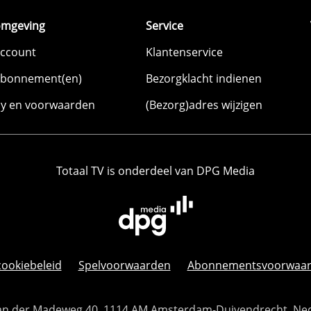
omgeving
Service
account
Klantenservice
abonnement(en)
Bezorgklacht indienen
cy en voorwaarden
(Bezorg)adres wijzigen
Totaal TV is onderdeel van DPG Media
cookiebeleid
Spelvoorwaarden
Abonnementsvoorwaa
 Van der Madeweg 40, 1114 AM Amsterdam-Duivendrecht, Ne