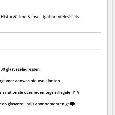
U
History
Crime & Investigation
tv
televisie
tv-
000 glasvezeladressen
zorgt voor aanwas nieuwe klanten
n nationale overheden tegen illegale IPTV
 op glasvezel: prijs abonnementen gelijk