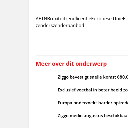
AETN
Brexit
uitzendlicentie
Europese Unie
E
zenders
zenderaanbod
Meer over dit onderwerp
Ziggo bevestigt snelle komst 680.
Exclusief voetbal in beter beeld 
Europa onderzoekt harder optrede
Ziggo medio augustus beschikbaar