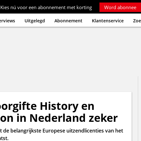
Kies nú voor een abonnement met korting
Word abonnee
erviews
Uitgelegd
Abonnement
Klantenservice
Zoe
oorgifte History en
ion in Nederland zeker
 de belangrijkste Europese uitzendlicenties van het
tst.