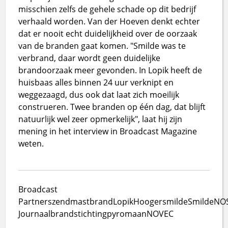
misschien zelfs de gehele schade op dit bedrijf
verhaald worden. Van der Hoeven denkt echter
dat er nooit echt duidelijkheid over de oorzaak
van de branden gaat komen. "Smilde was te
verbrand, daar wordt geen duidelijke
brandoorzaak meer gevonden. In Lopik heeft de
huisbaas alles binnen 24 uur verknipt en
weggezaagd, dus ook dat laat zich moeilijk
construeren. Twee branden op één dag, dat blijft
natuurlijk wel zeer opmerkelijk", laat hij zijn
mening in het interview in Broadcast Magazine
weten.
Broadcast
Partners
zendmast
brand
Lopik
Hoogersmilde
Smilde
NO
Journaal
brandstichting
pyromaan
NOVEC