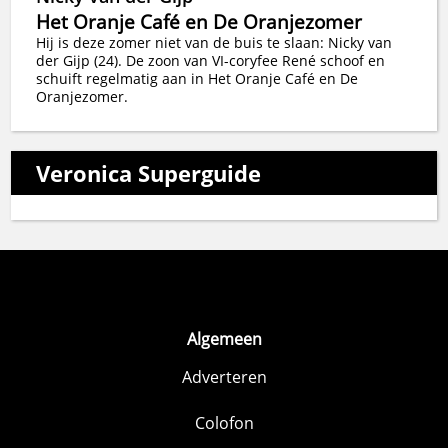
Het Oranje Café en De Oranjezomer
Hij is deze zomer niet van de buis te slaan: Nicky van
der Gijp (24). De zoon van VI-coryfee René schoof en
schuift regelmatig aan in Het Oranje Café en De
Oranjezomer.
Veronica Superguide
Algemeen
Adverteren
Colofon