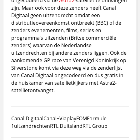
ongecodeerd via de
Astra2
-satelliet te ontvangen
zijn. Maar ook voor deze zenders heeft Canal
Digitaal geen uitzendrecht omdat een
distributieovereenkomst ontbreekt (BBC) of de
zenders evenementen, films, series en
programma’s uitzenden (Britse commerciële
zenders) waarvan de Nederlandse
uitzendrechten bij andere zenders liggen. Ook de
aankomende GP race van Verenigd Koninkrijk op
Silverstone komt via deze weg via de zenderlijst
van Canal Digitaal ongecodeerd en dus gratis in
de huiskamer van satellietkijkers met Astra2-
satellietontvangst.
Canal Digitaal
Canal+
Viaplay
FOM
Formule
1
uitzendrechten
RTL Duitsland
RTL Group