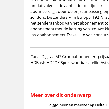
omdat volgens de aanbieder de tijdelijke k
abonnee krijgt door de prijsaanpassing bi
zenders. De zenders Film Europe, 192TV, S
het zenderaanbod van het abonnement toeg
abonnement met de korting van trouwe klant
instapabonnement Travel Lite van concur
Canal Digitaal
M7 Group
abonnement
prijs
HD
Basis HD
FOX Sports
voetbal
satelliet
Astr
Meer over dit onderwerp
Ziggo heer en meester op Delta Fi