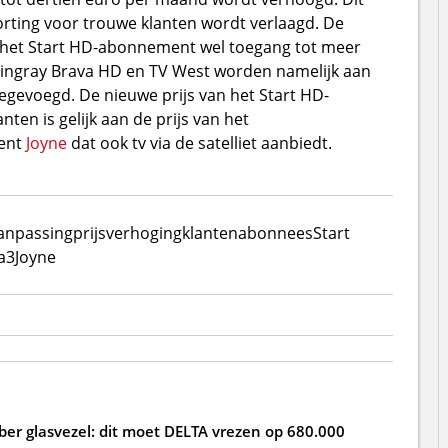
orting voor trouwe klanten wordt verlaagd. De
j het Start HD-abonnement wel toegang tot meer
tingray Brava HD en TV West worden namelijk aan
evoegd. De nieuwe prijs van het Start HD-
en is gelijk aan de prijs van het
rent
Joyne
dat ook tv via de satelliet aanbiedt.
aanpassing
prijsverhoging
klanten
abonnees
Start
a3
Joyne
ber glasvezel: dit moet DELTA vrezen op 680.000