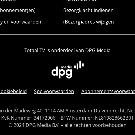
abonnement(en)
Bezorgklacht indienen
cy en voorwaarden
(Bezorg)adres wijzigen
Totaal TV is onderdeel van DPG Media
cookiebeleid
Spelvoorwaarden
Abonnementsvoorwaa
 Van der Madeweg 40, 1114 AM Amsterdam-Duivendrecht, Ne
KvK Nummer: 34172906 | BTW Nummer: NL810828662B01
© 2024 DPG Media B.V. – alle rechten voorbehouden