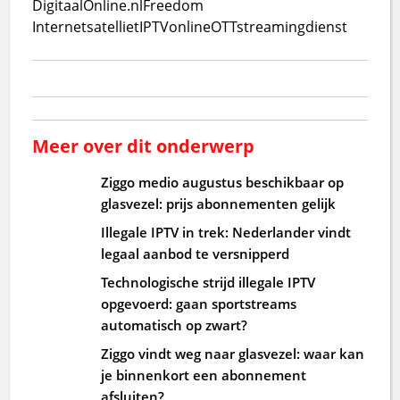
Digitaal
Online.nl
Freedom
Internet
satelliet
IPTV
online
OTT
streamingdienst
Meer over dit onderwerp
Ziggo medio augustus beschikbaar op
glasvezel: prijs abonnementen gelijk
Illegale IPTV in trek: Nederlander vindt
legaal aanbod te versnipperd
Technologische strijd illegale IPTV
opgevoerd: gaan sportstreams
automatisch op zwart?
Ziggo vindt weg naar glasvezel: waar kan
je binnenkort een abonnement
afsluiten?